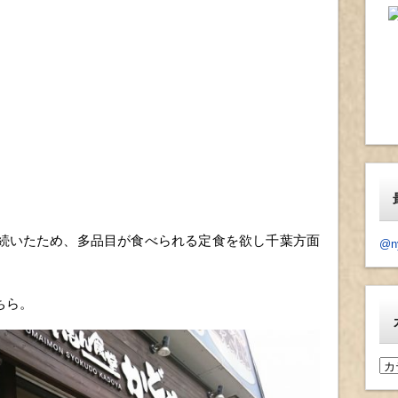
続いたため、多品目が食べられる定食を欲し千葉方面
@n
ちら。
カ
テ