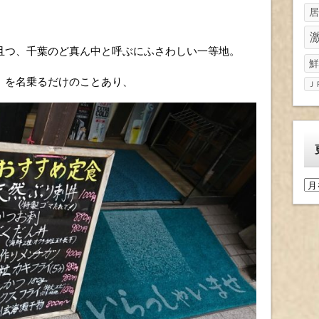
居
且つ、千葉のど真ん中と呼ぶにふさわしい一等地。
鮮
」を名乗るだけのことあり、
Ｊ
更
新
履
歴