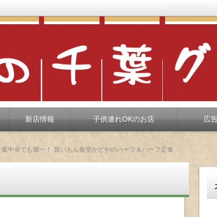
運営者情報
もない、ちょっと孤高な食べ歩き。だいたい当たりますが、時々派手に
新店情報
子供連れOKのお店
広
千葉中央でも随一！ 旨いもん食堂かどやのハーフ＆ハーフ定食