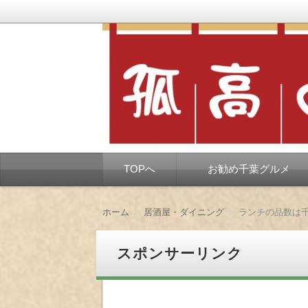
千葉市を中心とした、孤独なようで孤独で
孤高の千葉グルメ
コ
TOPへ
お勧め千葉グルメ
ン
テ
ン
ツ
ホーム
居酒屋・ダイニング
ランチの品数は
へ
移
動
スポンサーリンク