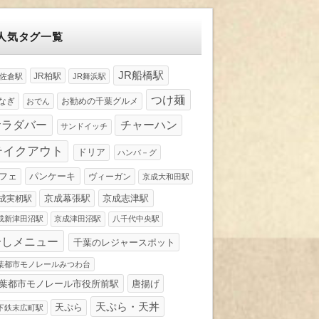
人気タグ一覧
JR船橋駅
JR柏駅
R佐倉駅
JR舞浜駅
つけ麺
なぎ
お勧めの千葉グルメ
おでん
サラダバー
チャーハン
サンドイッチ
テイクアウト
ドリア
ハンバ－グ
パンケーキ
フェ
ヴィーガン
京成大和田駅
京成幕張駅
京成志津駅
成実籾駅
成新津田沼駅
京成津田沼駅
八千代中央駅
冷しメニュー
千葉のレジャースポット
葉都市モノレールみつわ台
葉都市モノレール市役所前駅
唐揚げ
天ぷら・天丼
天ぷら
下鉄末広町駅