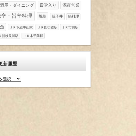
酒屋・ダイニング
殿堂入り
深夜営業
激辛・旨辛料理
焼鳥
親子丼
鍋料理
魚
ＪＲ下総中山駅
ＪＲ四街道駅
ＪＲ市川駅
Ｒ新検見川駅
ＪＲ本千葉駅
更新履歴