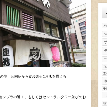
ゴ
リ
ー
J
う
パ
京
京
の葭川公園駅から徒歩3分にお店を構える
千
千
センプラの近く、もしくはセントラルタワー並びのお
地