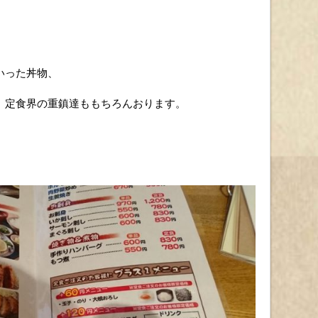
いった丼物、
、定食界の重鎮達ももちろんおります。