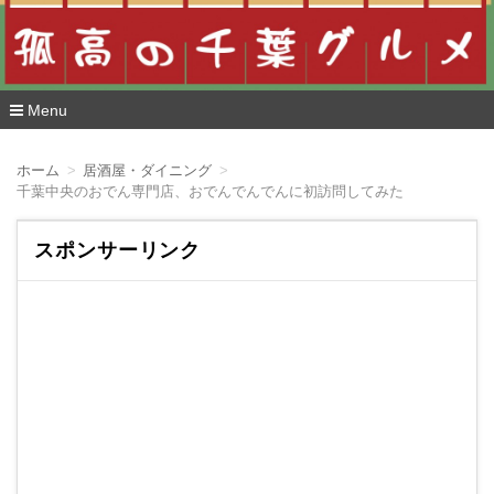
Menu
コ
ン
ホーム
居酒屋・ダイニング
テ
千葉中央のおでん専門店、おでんでんでんに初訪問してみた
ン
ツ
へ
スポンサーリンク
移
動