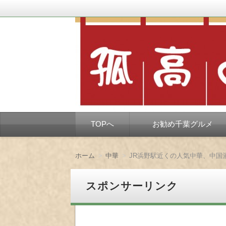
千葉市を中心とした、孤独なようで孤独で
孤高の千葉グルメ
コ
TOPへ
お勧め千葉グルメ
ン
テ
ン
ツ
ホーム
中華
JR浜野駅近くの人気中華、中国
へ
移
動
スポンサーリンク