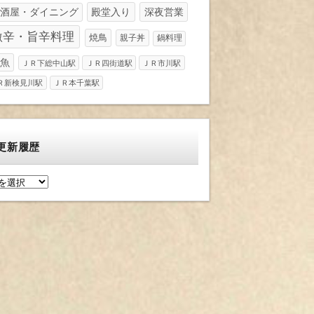
酒屋・ダイニング
殿堂入り
深夜営業
激辛・旨辛料理
焼鳥
親子丼
鍋料理
魚
ＪＲ下総中山駅
ＪＲ四街道駅
ＪＲ市川駅
Ｒ新検見川駅
ＪＲ本千葉駅
更新履歴