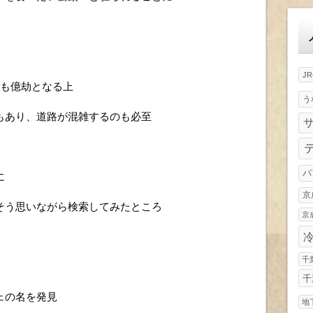
ゴ
リ
ー
J
のも億劫となる上
う
もあり、道路が混雑するのも必至
パ
に
京
そう思いながら検索してみたところ
京
千
千
ェの名を発見
地