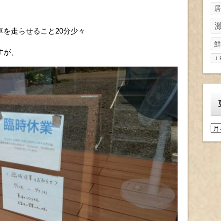
居
を走らせること20分少々
鮮
すが、
Ｊ
更
新
履
歴