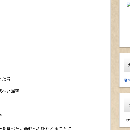
った為
@n
宅へと帰宅
所
カ
テ
チを食べたい衝動へと駆られることに