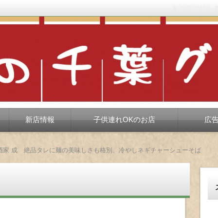
運営者情報
もない、ちょっと孤高な食べ歩き。だいたい当たりますが、時々派手に
新店情報
子供連れOKのお店
広
酒家 成 絶品タレに麺の美味しさも格別、冷やしネギチャーシューそば