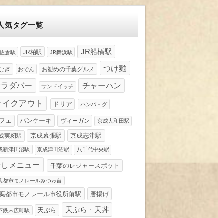
人気タグ一覧
JR船橋駅
JR柏駅
R佐倉駅
JR舞浜駅
つけ麺
なぎ
お勧めの千葉グルメ
おでん
サラダバー
チャーハン
サンドイッチ
テイクアウト
ドリア
ハンバ－グ
パンケーキ
フェ
ヴィーガン
京成大和田駅
京成幕張駅
京成志津駅
成実籾駅
成新津田沼駅
京成津田沼駅
八千代中央駅
冷しメニュー
千葉のレジャースポット
葉都市モノレールみつわ台
葉都市モノレール市役所前駅
唐揚げ
天ぷら・天丼
天ぷら
下鉄末広町駅