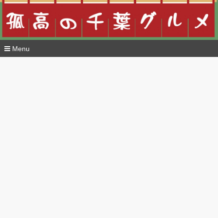
Menu
コ
ン
テ
ン
ツ
へ
移
動