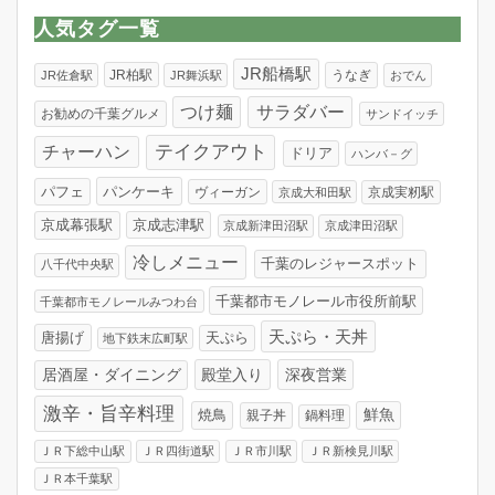
リ
人気タグ一覧
ー
JR船橋駅
JR柏駅
うなぎ
JR佐倉駅
JR舞浜駅
おでん
つけ麺
サラダバー
お勧めの千葉グルメ
サンドイッチ
テイクアウト
チャーハン
ドリア
ハンバ－グ
パンケーキ
パフェ
ヴィーガン
京成実籾駅
京成大和田駅
京成幕張駅
京成志津駅
京成新津田沼駅
京成津田沼駅
冷しメニュー
千葉のレジャースポット
八千代中央駅
千葉都市モノレール市役所前駅
千葉都市モノレールみつわ台
天ぷら・天丼
唐揚げ
天ぷら
地下鉄末広町駅
居酒屋・ダイニング
殿堂入り
深夜営業
激辛・旨辛料理
焼鳥
鮮魚
親子丼
鍋料理
ＪＲ下総中山駅
ＪＲ四街道駅
ＪＲ市川駅
ＪＲ新検見川駅
ＪＲ本千葉駅