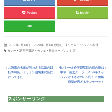
Pocket
feedly
Line
2017年8月13日
（
2020年3月13日更新
）
カレー/アジアン料理
カレー
•
JR西千葉駅
•
カフェ
•
新規オープンのお店
北海道の名産が味わえる話題の回
モノレール作草部駅目の前の絶品
転寿司店、トリトン池袋東武店に
中華、龍之介 ラーメン×半チャ
行ってきた
ーハンがまさかの700円！？ 価格
崩壊が過ぎるランチセット
スポンサーリンク