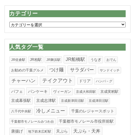
カテゴリー
カ
テ
ゴ
リ
人気タグ一覧
ー
JR船橋駅
JR柏駅
うなぎ
JR佐倉駅
JR舞浜駅
おでん
つけ麺
サラダバー
お勧めの千葉グルメ
サンドイッチ
テイクアウト
チャーハン
ドリア
ハンバ－グ
パンケーキ
パフェ
ヴィーガン
京成実籾駅
京成大和田駅
京成幕張駅
京成志津駅
京成新津田沼駅
京成津田沼駅
冷しメニュー
千葉のレジャースポット
八千代中央駅
千葉都市モノレール市役所前駅
千葉都市モノレールみつわ台
天ぷら・天丼
唐揚げ
天ぷら
地下鉄末広町駅