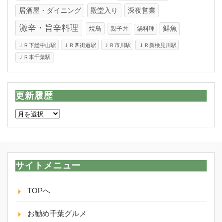
居酒屋・ダイニング
殿堂入り
深夜営業
激辛・旨辛料理
焼鳥
鮮魚
親子丼
鍋料理
ＪＲ下総中山駅
ＪＲ四街道駅
ＪＲ市川駅
ＪＲ新検見川駅
ＪＲ本千葉駅
更新履歴
更
新
履
歴
サイトメニュー
TOPへ
お勧め千葉グルメ