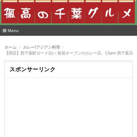
Menu
コ
ン
ホーム
カレー/アジアン料理
テ
【閉店】西千葉駅ガード沿い 新規オープンのカレー店、Cfarm 西千葉店
ン
ツ
へ
スポンサーリンク
移
動